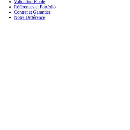
Validation Finale
Références et Portfolio
Contrat et Garanties
Notre Différence
Articles similaires
8 janvier 2026