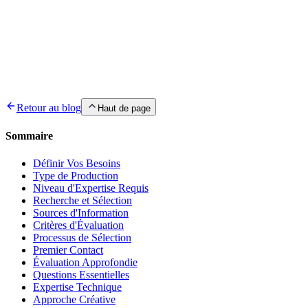
Écrit par
Mohamed Sahbi
Expert SEO technique et développement React, Full Stack Engineer
Expert React/Next.js avec 9 ans d'expérience en développement
web et mobile. Spécialisé en optimisation SEO technique,
architecture moderne et performance web.
Retour au blog
Haut de page
Sommaire
Définir Vos Besoins
Type de Production
Niveau d'Expertise Requis
Recherche et Sélection
Sources d'Information
Critères d'Évaluation
Processus de Sélection
Premier Contact
Évaluation Approfondie
Questions Essentielles
Expertise Technique
Approche Créative