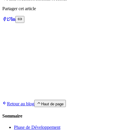
Partager cet article
Écrit par
Mohamed Sahbi
Expert SEO technique et développement React, Full Stack Engineer
Expert React/Next.js avec 9 ans d'expérience en développement
web et mobile. Spécialisé en optimisation SEO technique,
architecture moderne et performance web.
Retour au blog
Haut de page
Sommaire
Phase de Développement