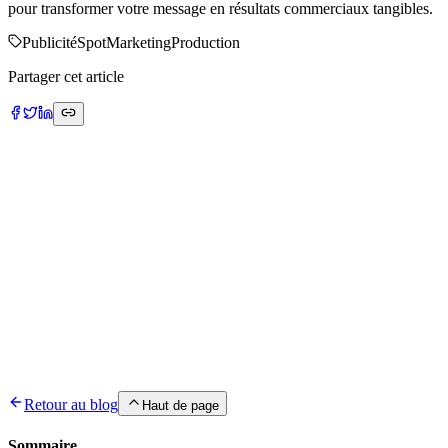
pour transformer votre message en résultats commerciaux tangibles.
Publicité
Spot
Marketing
Production
Partager cet article
Écrit par
Mohamed Sahbi
Expert SEO technique et développement React, Full Stack Engineer
Expert React/Next.js avec 9 ans d'expérience en développement
web et mobile. Spécialisé en optimisation SEO technique,
architecture moderne et performance web.
Retour au blog
Haut de page
Sommaire