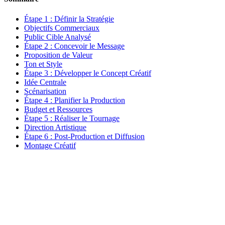
Étape 1 : Définir la Stratégie
Objectifs Commerciaux
Public Cible Analysé
Étape 2 : Concevoir le Message
Proposition de Valeur
Ton et Style
Étape 3 : Développer le Concept Créatif
Idée Centrale
Scénarisation
Étape 4 : Planifier la Production
Budget et Ressources
Étape 5 : Réaliser le Tournage
Direction Artistique
Étape 6 : Post-Production et Diffusion
Montage Créatif
Articles similaires