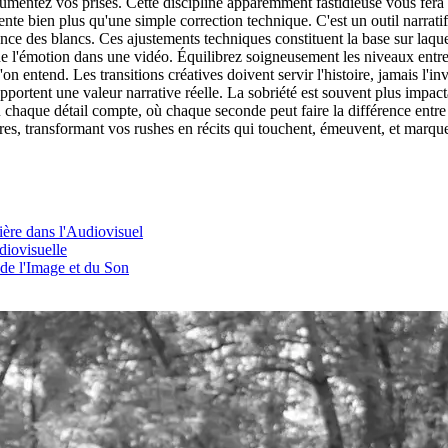
umentez vos prises. Cette discipline apparemment fastidieuse vous fera g
 bien plus qu'une simple correction technique. C'est un outil narratif p
lance des blancs. Ces ajustements techniques constituent la base sur laqu
de l'émotion dans une vidéo. Équilibrez soigneusement les niveaux entre
'on entend. Les transitions créatives doivent servir l'histoire, jamais l'in
apportent une valeur narrative réelle. La sobriété est souvent plus imp
an où chaque détail compte, où chaque seconde peut faire la différence en
ires, transformant vos rushes en récits qui touchent, émeuvent, et marq
ière dans l'Audiovisuel
diovisuelle
 de l'Image et du Son