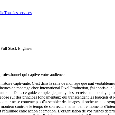
dio
Tous les services
 Full Stack Engineer
professionnel qui captive votre audience.
 histoire captivante. C'est dans la salle de montage que naît véritableme
'heures de montage chez International Pixel Production, j'ai appris que la
vant tout. Dans ce guide complet, je partage les secrets d'un montage pr
 sur des principes fondamentaux qui transcendent les logiciels et les 
on monteur ne se contente pas d'assembler des images, il orchestre une sy
nteur contrôle le tempo de son récit, alternant entre moments d'intensit
et l'équilibre entre action et émotion. L'organisation de vos rushes dét