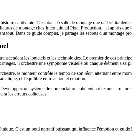
 histoire captivante. C'est dans la salle de montage que naît véritableme
'heures de montage chez International Pixel Production, j'ai appris que la
vant tout. Dans ce guide complet, je partage les secrets d'un montage pr
nel
cendent les logiciels et les technologies. Le premier de ces principes es
 images, il orchestre une symphonie visuelle où chaque élément a sa pla
stre, le monteur contrôle le tempo de son récit, alternant entre moment
amatique, et l'équilibre entre action et émotion.
. Développez un système de nomenclature cohérent, créez une structure d
era les erreurs coûteuses.
ique. C'est un outil narratif puissant qui influence l'émotion et guide l'