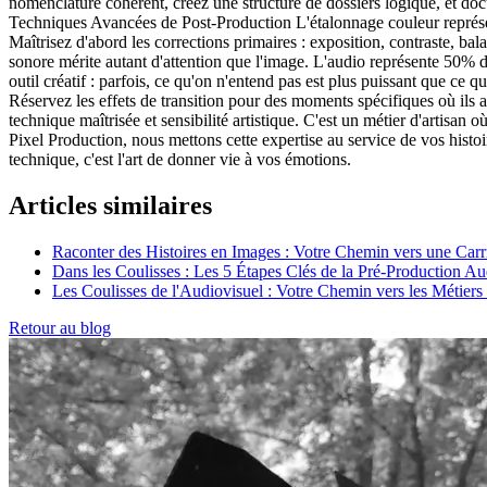
nomenclature cohérent, créez une structure de dossiers logique, et doc
Techniques Avancées de Post-Production L'étalonnage couleur représente
Maîtrisez d'abord les corrections primaires : exposition, contraste, ba
sonore mérite autant d'attention que l'image. L'audio représente 50% 
outil créatif : parfois, ce qu'on n'entend pas est plus puissant que ce qu
Réservez les effets de transition pour des moments spécifiques où ils 
technique maîtrisée et sensibilité artistique. C'est un métier d'artis
Pixel Production, nous mettons cette expertise au service de vos histo
technique, c'est l'art de donner vie à vos émotions.
Articles similaires
Raconter des Histoires en Images : Votre Chemin vers une Carr
Dans les Coulisses : Les 5 Étapes Clés de la Pré-Production Au
Les Coulisses de l'Audiovisuel : Votre Chemin vers les Métiers
Retour au blog